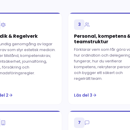
3
idik & Regelverk
Personal, kompetens 
teamstruktur
rundlig genomgång av lagar
Förklarar vem som får göra v
rav som styr estetisk medicin.
hur ordination och delegerin
r tillstånd, kompetenskrav,
fungerar, hur du verifierar
ntsäkerhet, journalföring,
kompetens, rekryterar perso
 försäkring och
och bygger ett säkert och
nadsföringsregler.
regelrätt team.
del 2
Läs del 3
7