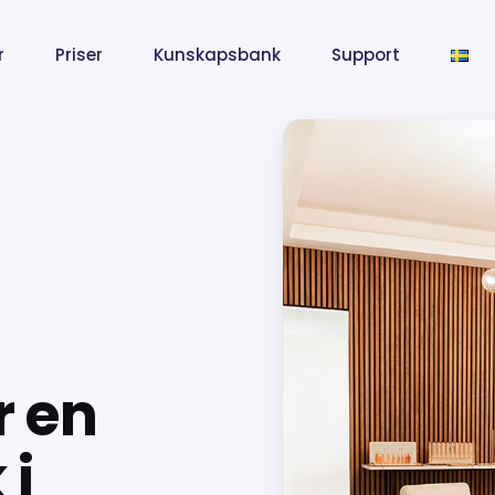
r
Priser
Kunskapsbank
Support
r en
 i