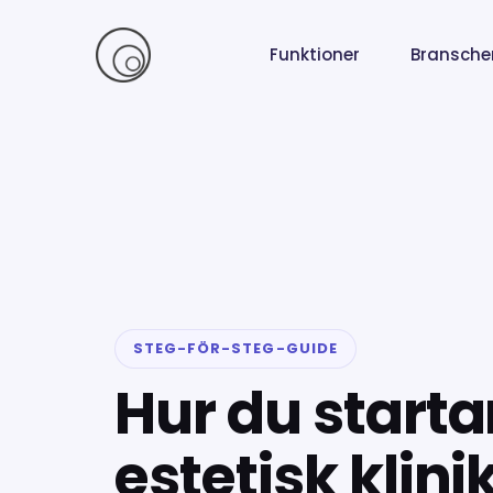
Skip
to
Funktioner
Bransche
content
STEG-FÖR-STEG-GUIDE
Hur du starta
estetisk klinik