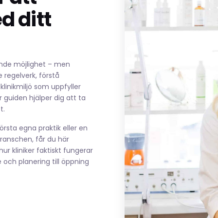
 ditt
nande möjlighet – men
 regelverk, förstå
inikmiljö som uppfyller
 guiden hjälper dig att ta
t.
rsta egna praktik eller en
branschen, får du här
r kliniker faktiskt fungerar
dé och planering till öppning