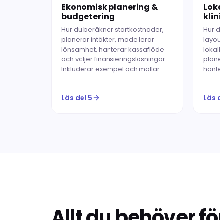
Ekonomisk planering &
Lok
budgetering
kli
Hur du beräknar startkostnader,
Hur d
planerar intäkter, modellerar
layou
lönsamhet, hanterar kassaflöde
lokal
och väljer finansieringslösningar.
plan
Inkluderar exempel och mallar.
hante
Läs del 5
Läs 
Allt du behöver fö