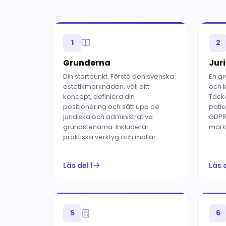
1
2
Grunderna
Jur
Din startpunkt. Förstå den svenska
En g
estetikmarknaden, välj ditt
och k
koncept, definiera din
Täcke
positionering och sätt upp de
patie
juridiska och administrativa
GDPR,
grundstenarna. Inkluderar
mark
praktiska verktyg och mallar.
Läs del 1
Läs 
5
6