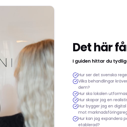
Det här få
I guiden hittar du tydl
Hur ser det svenska rege
Vilka behandlingar kräv
dem?
Hur ska lokalen utformas
Hur skapar jag en realist
Hur bygger jag en digita
mot marknadsföringsreg
Hur kan jag expandera på 
etablerad?