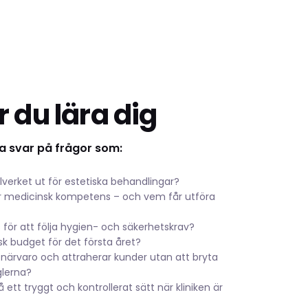
r du lära dig
iga svar på frågor som:
lverket ut för estetiska behandlingar?
er medicinsk kompetens – och vem får utföra
 för att följa hygien- och säkerhetskrav?
isk budget för det första året?
l närvaro och attraherar kunder utan att bryta
lerna?
ett tryggt och kontrollerat sätt när kliniken är