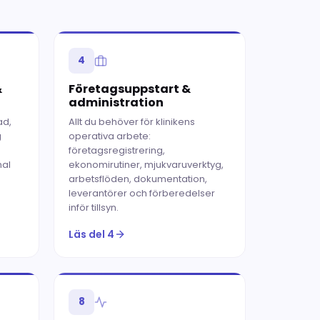
4
&
Företagsuppstart &
administration
ad,
Allt du behöver för klinikens
g
operativa arbete:
företagsregistrering,
nal
ekonomirutiner, mjukvaruverktyg,
arbetsflöden, dokumentation,
leverantörer och förberedelser
inför tillsyn.
Läs del 4
8