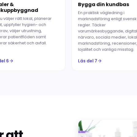
aler &
Bygga din kundbas
nikuppbyggnad
En praktisk vägledning i
u väljer rätt lokal, planerar
marknadsföring enligt svens
t, uppfyller hygien- och
regler. Täcker
krav, väljer utrustning,
varumärkesbyggande, digita
erar patientflöden samt
närvaro, sociala medier, loka
rar säkerhet och avfall.
marknadsföring, recensioner
lojalitet och vanliga misstag.
del 6
Läs del 7
r att