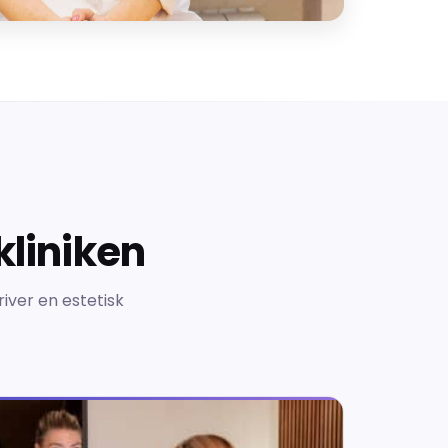
kliniken
river en estetisk