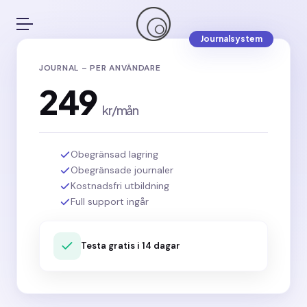
Skip
to
Journalsystem
content
JOURNAL – PER ANVÄNDARE
249
kr/mån
Obegränsad lagring
Obegränsade journaler
Kostnadsfri utbildning
Full support ingår
Testa gratis i 14 dagar