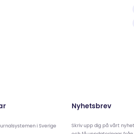
ar
Nyhetsbrev
Skriv upp dig på vårt nyhe
ournalsystemen i Sverige
och få uppdateringar från