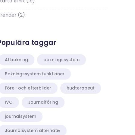
tarta klinik
(19)
Trender
(2)
Populära taggar
AI bokning
bokningssystem
Bokningssystem funktioner
Före- och efterbilder
hudterapeut
IVO
Journalföring
journalsystem
Journalsystem alternativ