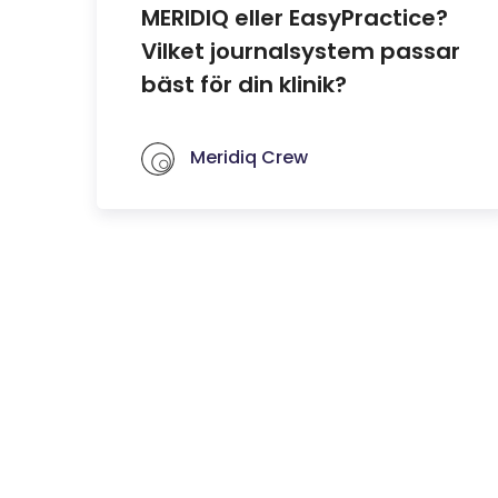
MERIDIQ eller EasyPractice?
Vilket journalsystem passar
bäst för din klinik?
Meridiq Crew