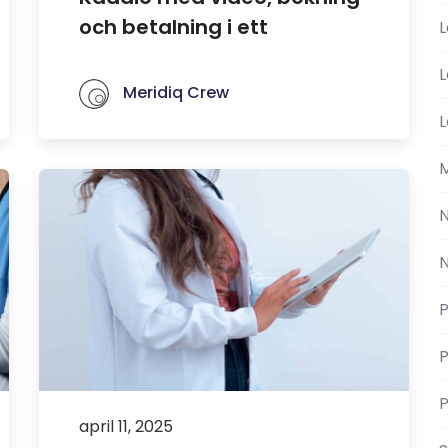
och betalning i ett
L
L
Meridiq Crew
L
M
P
P
P
april 11, 2025