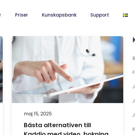
r
Priser
Kunskapsbank
Support
F
J
maj 15, 2025
J
Bästa alternativen till
Kaddio med video, bokning