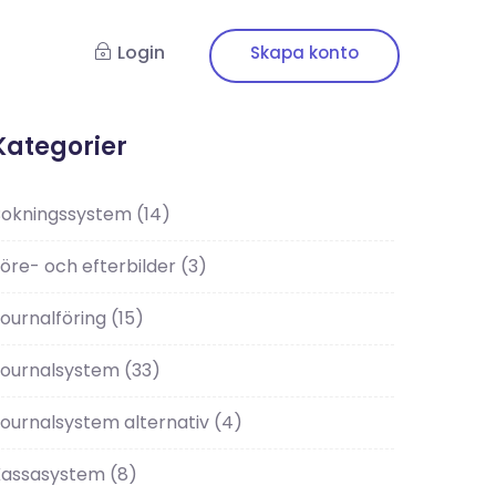
Login
Kategorier
Bokningssystem
(14)
öre- och efterbilder
(3)
ournalföring
(15)
Journalsystem
(33)
ournalsystem alternativ
(4)
Kassasystem
(8)