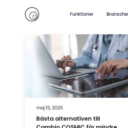
Skip
to
Funktioner
Bransche
content
maj 15, 2025
Bästa alternativen till
Cambio COSMIC för mindre