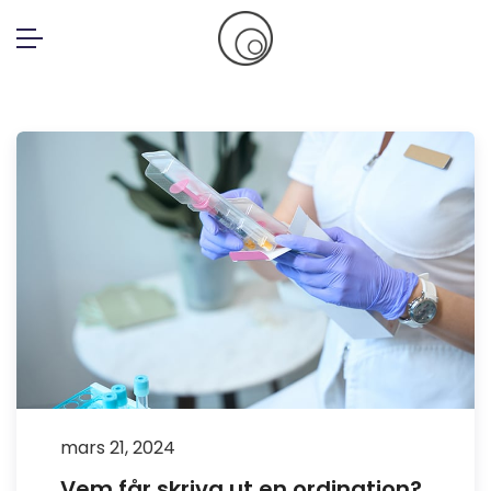
Skip
to
content
mars 21, 2024
Vem får skriva ut en ordination?