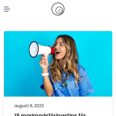
Skip
to
content
augusti 8, 2023
15 marknadsföringstips för