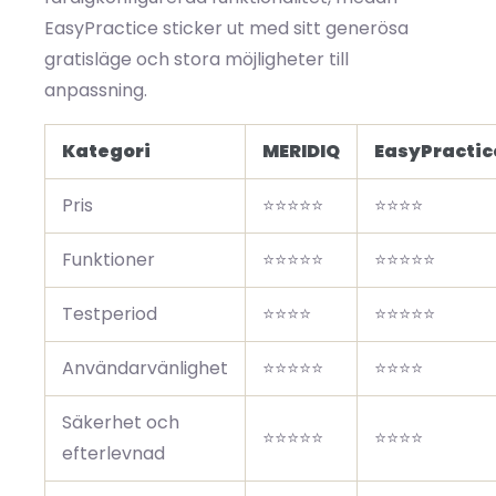
EasyPractice sticker ut med sitt generösa
gratisläge och stora möjligheter till
anpassning.
Kategori
MERIDIQ
EasyPractic
Pris
⭐⭐⭐⭐⭐
⭐⭐⭐⭐
Funktioner
⭐⭐⭐⭐⭐
⭐⭐⭐⭐⭐
Testperiod
⭐⭐⭐⭐
⭐⭐⭐⭐⭐
Användarvänlighet
⭐⭐⭐⭐⭐
⭐⭐⭐⭐
Säkerhet och
⭐⭐⭐⭐⭐
⭐⭐⭐⭐
efterlevnad