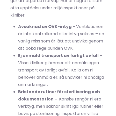
går att åtgärda i förväg. Här är några fel som
ofta upptäcks under miljöinspektioner på
kliniker:
Avsaknad av OVK-intyg –
Ventilationen
är inte kontrollerad eller intyg saknas – en
vanlig miss som är lätt att undvika genom
att boka regelbunden OVK.
Ej anmäld transport av farligt avfall –
Vissa kliniker glömmer att anmäla egen
transport av farligt avfall. Kolla om ni
behöver anmäla er, så undviker ni onödiga
anmärkningar.
Bristande rutiner för sterilisering och
dokumentation –
Kanske rengör ni era
verktyg, men saknar skriftliga rutiner eller
bevis på sterilisering. Inspektören vill se