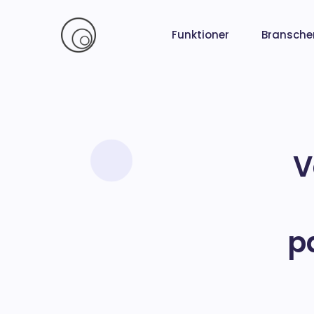
Funktioner
Bransche
V
p