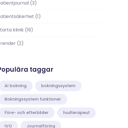
atientjournal
(3)
atientsäkerhet
(1)
tarta klinik
(19)
Trender
(2)
Populära taggar
AI bokning
bokningssystem
Bokningssystem funktioner
Före- och efterbilder
hudterapeut
IVO
Journalföring