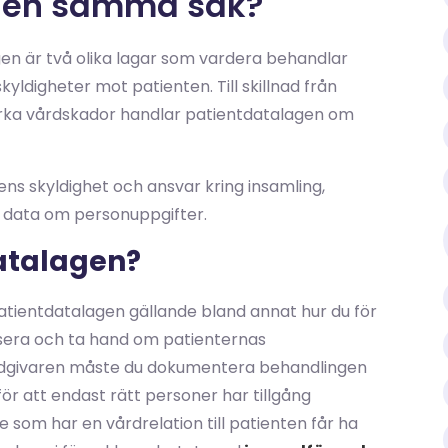
agen samma sak?
en är två olika lagar som vardera behandlar
yldigheter mot patienten. Till skillnad från
ka vårdskador handlar patientdatalagen om
ns skyldighet och ansvar kring insamling,
s data om personuppgifter.
datalagen?
 patientdatalagen gällande bland annat hur du för
nisera och ta hand om patienternas
rdgivaren måste du dokumentera behandlingen
ör att endast rätt personer har tillgång
 som har en vårdrelation till patienten får ha