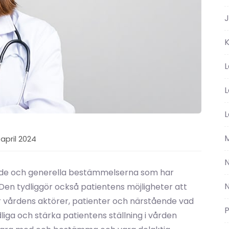
J
L
L
L
M
april 2024
nde och generella bestämmelserna som har
en tydliggör också patientens möjligheter att
ör vårdens aktörer, patienter och närstående vad
P
liga och stärka patientens ställning i vården