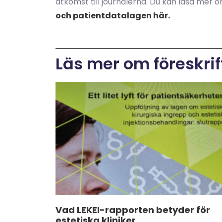
åtkomst till journalerna. Du kan läsa mer 
och patientdatalagen här.
Läs mer om föreskrif
Vad LEKEI-rapporten betyder för
estetiska kliniker