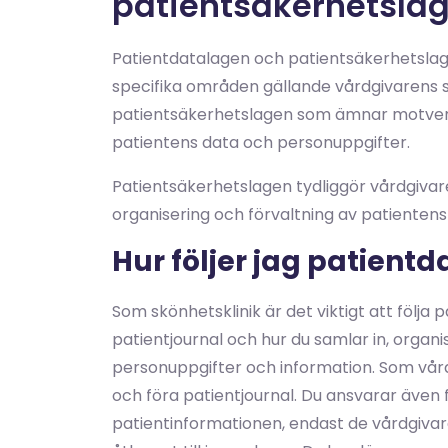
patientsäkerhetsl
Patientdatalagen och patientsäkerhetslag
specifika områden gällande vårdgivarens sk
patientsäkerhetslagen som ämnar motver
patientens data och personuppgifter.
Patientsäkerhetslagen tydliggör vårdgivare
organisering och förvaltning av patienten
Hur följer jag patient
Som skönhetsklinik är det viktigt att följa
patientjournal och hur du samlar in, orga
personuppgifter och information. Som vå
och föra patientjournal. Du ansvarar även f
patientinformationen, endast de vårdgivare