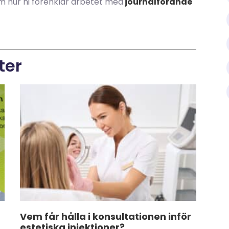
om hur ni förenklar arbetet med
journalförande
ter
Vem får hålla i konsultationen inför
estetiska injektioner?