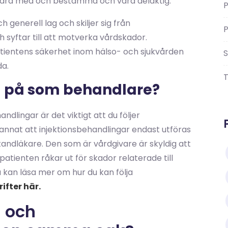
 vara med och bestämma och vara delaktig.
P
 generell lag och skiljer sig från
P
 syftar till att motverka vårdskador.
patientens säkerhet inom hälso- och sjukvården
S
da.
a på som behandlare?
ndlingar är det viktigt att du följer
annat att injektionsbehandlingar endast utföras
tandläkare. Den som är vårdgivare är skyldig att
atienten råkar ut för skador relaterade till
 kan läsa mer om hur du kan följa
ifter här.
 och