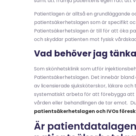
samt att främja patientens egen rätt att
Patientlagen är alltså en grundläggande och
patientsäkerhetslagen som är specifikt och
Patientsäkerhetslagen är till för att öka 
och skyddar patienten mot fysisk vårdska
Vad behöver jag tänk
Som skönhetsklinik som utför injektionsbeha
Patientsäkerhetslagen. Det innebär bland 
av licensierade sjuksköterskor, läkare och 
systematiskt arbeta för att förebygga att p
vården eller behandlingen de tar emot. Du
patientsäkerhetslagen och IVOs föreskr
Är patientdatalagen