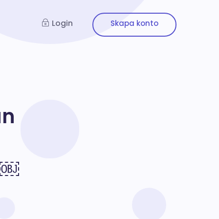
Login
an
?￼